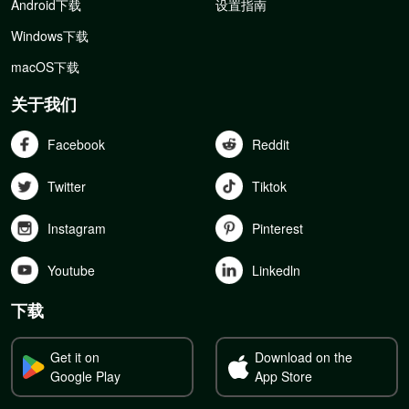
Android下载
设置指南
Windows下载
macOS下载
关于我们
Facebook
Reddit
Twitter
Tiktok
Instagram
Pinterest
Youtube
Linkedln
下载
Get it on
Download on the
Google Play
App Store